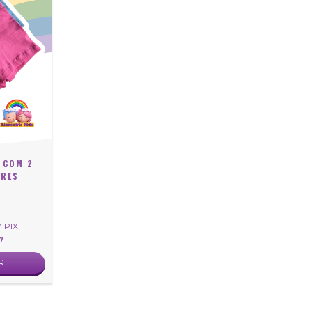
 COM 2
ORES
S
0
M
PIX
7
R