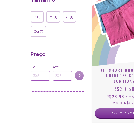
Tamanho
P (1)
M (1)
G (1)
Gg (1)
Preço
De
Até
KIT SHORTINHO
UNIDADES C
SORTIDA
R$30,5
R$28,98
CO
7
X DE
R$5,2
COMPRA