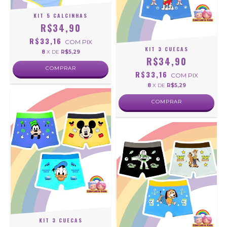
KIT 5 CALCINHAS
R$34,90
R$33,16
COM
PIX
KIT 3 CUECAS
8
X DE
R$5,29
R$34,90
COMPRAR
R$33,16
COM
PIX
8
X DE
R$5,29
COMPRAR
KIT 3 CUECAS