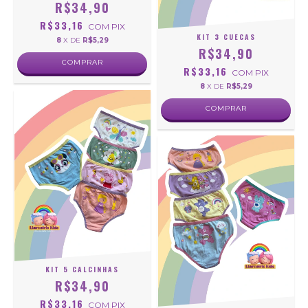
R$34,90
R$33,16
COM
PIX
KIT 3 CUECAS
8
X DE
R$5,29
R$34,90
COMPRAR
R$33,16
COM
PIX
8
X DE
R$5,29
COMPRAR
KIT 5 CALCINHAS
R$34,90
R$33,16
COM
PIX