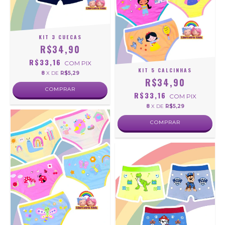
KIT 3 CUECAS
R$34,90
R$33,16
COM
PIX
KIT 5 CALCINHAS
8
X DE
R$5,29
R$34,90
COMPRAR
R$33,16
COM
PIX
8
X DE
R$5,29
COMPRAR