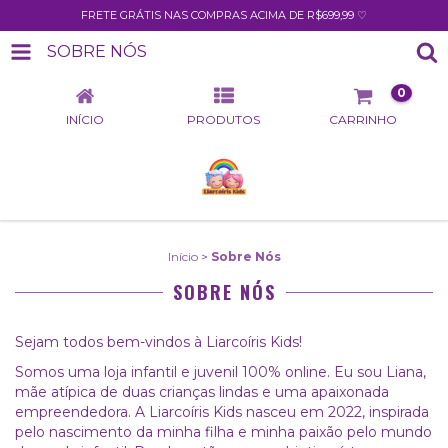
FRETE GRÁTIS NAS COMPRAS ACIMA DE R$699,99 ♡
SOBRE NÓS
0
INÍCIO
PRODUTOS
CARRINHO
Início
>
Sobre Nós
SOBRE NÓS
Sejam todos bem-vindos à Liarcoíris Kids!
Somos uma loja infantil e juvenil 100% online. Eu sou Liana,
mãe atípica de duas crianças lindas e uma apaixonada
empreendedora. A Liarcoíris Kids nasceu em 2022, inspirada
pelo nascimento da minha filha e minha paixão pelo mundo