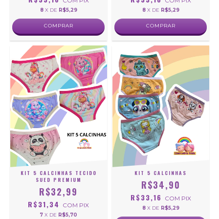
COM
PIX
COM
PIX
8
X DE
R$5,29
8
X DE
R$5,29
COMPRAR
COMPRAR
KIT 5 CALCINHAS TECIDO
KIT 5 CALCINHAS
SUED PREMIUM
R$34,90
R$32,99
R$33,16
COM
PIX
R$31,34
COM
PIX
8
X DE
R$5,29
7
X DE
R$5,70