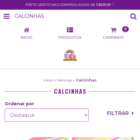
FRETE GRÁTIS NAS COMPRAS ACIMA DE R$699,99 ♡
CALCINHAS
0
INÍCIO
PRODUTOS
CARRINHO
Início
>
Meninas
>
Calcinhas
CALCINHAS
Ordenar por
FILTRAR