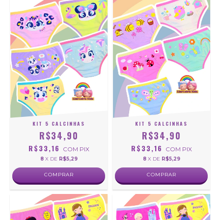
KIT 5 CALCINHAS
KIT 5 CALCINHAS
R$34,90
R$34,90
R$33,16
R$33,16
COM
PIX
COM
PIX
8
X DE
R$5,29
8
X DE
R$5,29
COMPRAR
COMPRAR