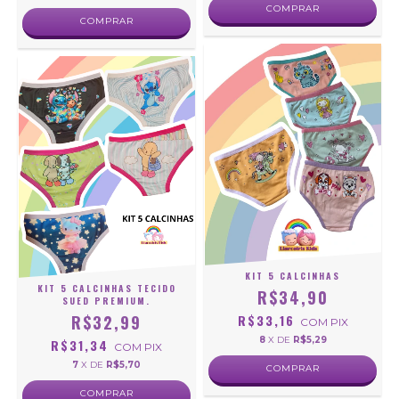
COMPRAR
COMPRAR
KIT 5 CALCINHAS
KIT 5 CALCINHAS TECIDO
R$34,90
SUED PREMIUM.
R$32,99
R$33,16
COM
PIX
8
X DE
R$5,29
R$31,34
COM
PIX
7
X DE
R$5,70
COMPRAR
COMPRAR