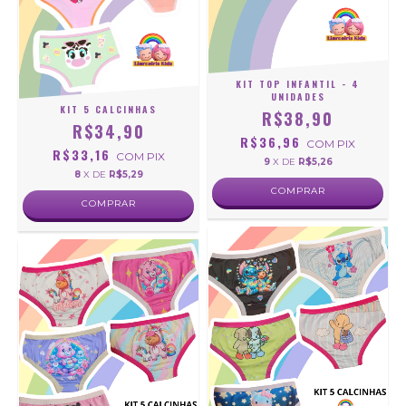
KIT TOP INFANTIL - 4
UNIDADES
KIT 5 CALCINHAS
R$38,90
R$34,90
R$36,96
COM
PIX
R$33,16
COM
PIX
9
X DE
R$5,26
8
X DE
R$5,29
COMPRAR
COMPRAR