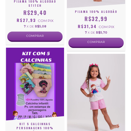
PIJAMA 100% ALGODÃO
STITCH
R$29,40
PIJAMA 100% ALGODÃO
R$32,99
R$27,93
COM
PIX
R$31,34
7
X DE
R$5,08
COM
PIX
7
X DE
R$5,70
COMPRAR
COMPRAR
KIT 5 CALCINHAS
PERSONAGENS 100%