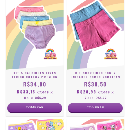
KIT 5 CALCINHAS LISAS
KIT SHORTINHO COM 2
TECIDO COTTON PREMIUM
UNIDADES CORES SORTIDAS
R$34,90
R$30,50
R$33,16
R$28,98
COM
PIX
COM
PIX
8
X DE
R$5,29
7
X DE
R$5,27
COMPRAR
COMPRAR