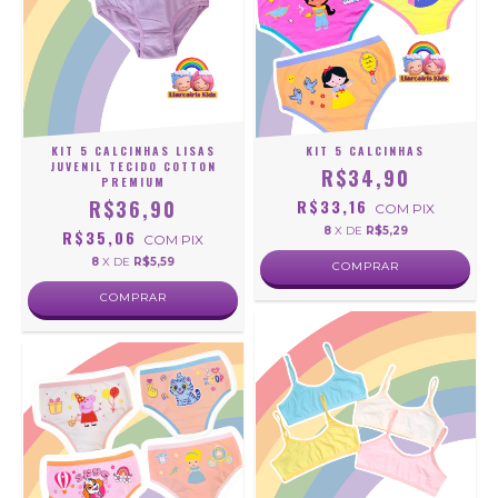
KIT 5 CALCINHAS LISAS
KIT 5 CALCINHAS
JUVENIL TECIDO COTTON
R$34,90
PREMIUM
R$36,90
R$33,16
COM
PIX
8
X DE
R$5,29
R$35,06
COM
PIX
8
X DE
R$5,59
COMPRAR