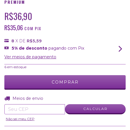
PREMIUM
R$36,90
R$35,06
COM
PIX
8
X DE
R$5,59
5% de desconto
pagando com Pix
Ver meios de pagamento
6
em estoque
ALTERAR CEP
Entregas para o CEP:
Meios de envio
CALCULAR
Não sei meu CEP