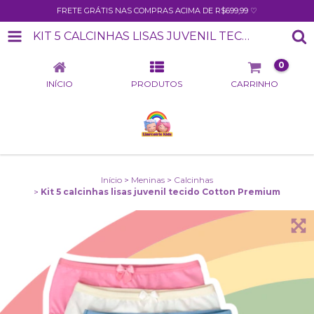
FRETE GRÁTIS NAS COMPRAS ACIMA DE R$699,99 ♡
KIT 5 CALCINHAS LISAS JUVENIL TECIDO COTTON PREMIUM
0
INÍCIO
PRODUTOS
CARRINHO
Início
>
Meninas
>
Calcinhas
>
Kit 5 calcinhas lisas juvenil tecido Cotton Premium