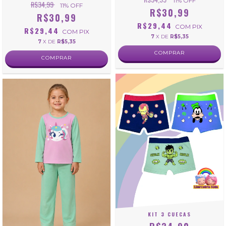
11
% OFF
R$34,99
11
% OFF
R$30,99
R$30,99
R$29,44
COM
PIX
R$29,44
COM
PIX
7
X DE
R$5,35
7
X DE
R$5,35
COMPRAR
COMPRAR
KIT 3 CUECAS