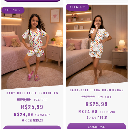
OFERTA ♡
OFERTA ♡
BABY-DOLL FILHA CORUJINHAS
BABY-DOLL FILHA FRUTINHAS
R$29,99
13
% OFF
R$29,99
13
% OFF
R$25,99
R$25,99
R$24,69
COM
PIX
R$24,69
COM
PIX
6
X DE
R$5,21
6
X DE
R$5,21
COMPRAR