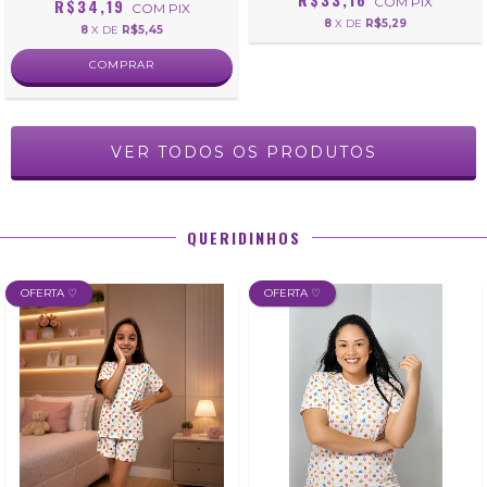
COM
PIX
R$34,19
COM
PIX
8
X DE
R$5,29
8
X DE
R$5,45
COMPRAR
VER TODOS OS PRODUTOS
QUERIDINHOS
OFERTA ♡
OFERTA ♡