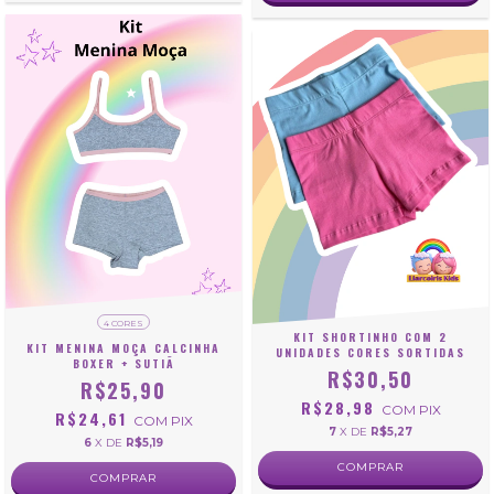
4 CORES
KIT SHORTINHO COM 2
KIT MENINA MOÇA CALCINHA
UNIDADES CORES SORTIDAS
BOXER + SUTIÃ
R$30,50
R$25,90
R$28,98
COM
PIX
R$24,61
COM
PIX
7
X DE
R$5,27
6
X DE
R$5,19
COMPRAR
COMPRAR