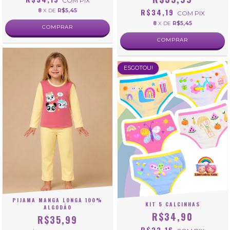
COM
PIX
R$34,19
8
X DE
R$5,45
COM
PIX
8
X DE
R$5,45
COMPRAR
COMPRAR
ESGOTOU!
PIJAMA MANGA LONGA 100%
KIT 5 CALCINHAS
ALGODÃO
R$34,90
R$35,99
R$33,16